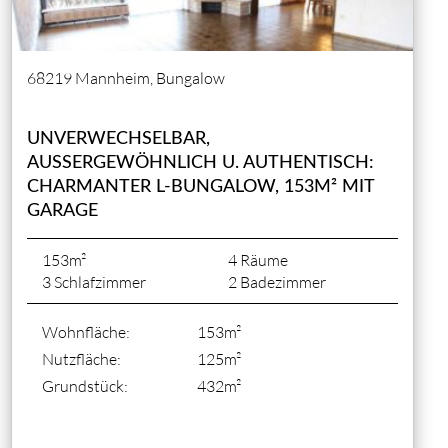
68219 Mannheim, Bungalow
UNVERWECHSELBAR,
AUSSERGEWÖHNLICH U. AUTHENTISCH: C
HARMANTER L-BUNGALOW, 153M² MIT G
ARAGE
153m²
4 Räume
3 Schlafzimmer
2 Badezimmer
Wohnfläche:
153m²
Nutzfläche:
125m²
Grundstück:
432m²