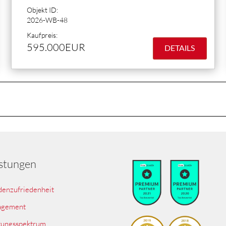
Objekt ID:
2026-WB-48
Kaufpreis:
595.000EUR
DETAILS
istungen
enzufriedenheit
agement
tungsspektrum