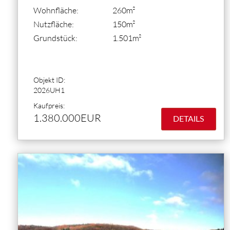
Wohnfläche:
260m²
Nutzfläche:
150m²
Grundstück:
1.501m²
Objekt ID:
2026UH1
Kaufpreis:
1.380.000EUR
DETAILS